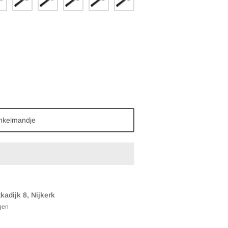
ss
Brass
Copper
Brass
Iron
Chrome
inkelmandje
kadijk 8, Nijkerk
gen