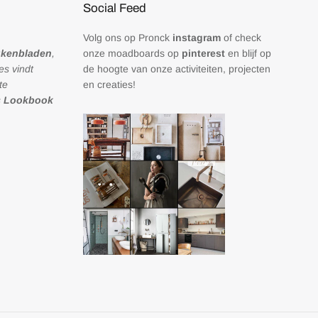
Social Feed
Volg ons op
Pronck
instagram
of check
ukenbladen
,
onze moadboards op
pinterest
en blijf op
les vindt
de hoogte van onze activiteiten, projecten
te
en creaties!
s
Lookbook