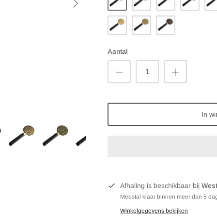
Nickel
White
Black
Bra
Polished
Brushed
Brushed
Brass
Brass
Copper
PVD
PVD
PVD
Aantal
In w
Afhaling is beschikbaar bij
West
Meestal klaar binnen meer dan 5 da
Winkelgegevens bekijken