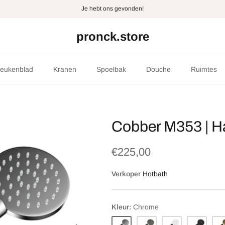
Je hebt ons gevonden!
pronck.store
eukenblad
Kranen
Spoelbak
Douche
Ruimtes
Cobber M353 | 
€225,00
Verkoper
Hotbath
Kleur
Chrome
Chrome
Brushed
Matt
Matt
Pol