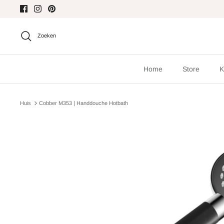
Meteen
naar
de
Zoeken
content
Home
Store
K
Huis
Cobber M353 | Handdouche Hotbath